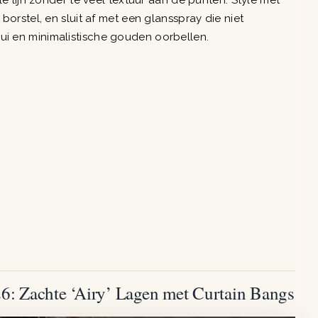
 lijn zonder te veel textuur aan de punten. Style met
rstel, en sluit af met een glansspray die niet
trui en minimalistische gouden oorbellen.
26: Zachte ‘Airy’ Lagen met Curtain Bangs