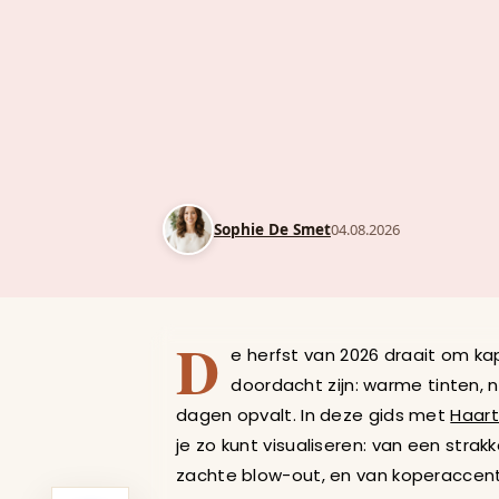
Sophie De Smet
04.08.2026
Herfstkapsels
D
e herfst van 2026 draait om kap
doordacht zijn: warme tinten, n
dagen opvalt. In deze gids met
Haart
je zo kunt visualiseren: van een str
zachte blow-out, en van koperaccent