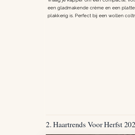
Vraag je kapper om een compacte, volle
een gladmakende crème en een platte bo
plakkerig is. Perfect bij een wollen col
2. Haartrends Voor Herfst 20