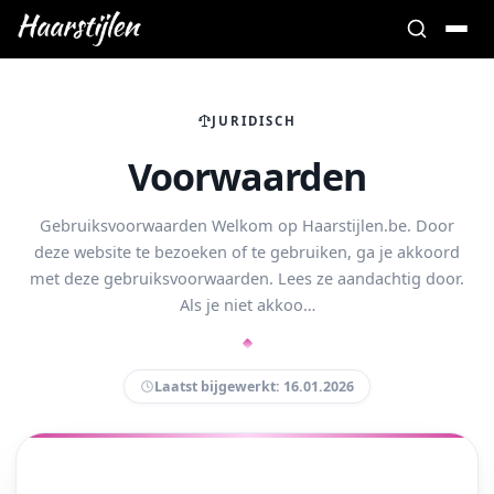
JURIDISCH
Voorwaarden
Gebruiksvoorwaarden Welkom op Haarstijlen.be. Door
deze website te bezoeken of te gebruiken, ga je akkoord
met deze gebruiksvoorwaarden. Lees ze aandachtig door.
Als je niet akkoo…
Laatst bijgewerkt: 16.01.2026