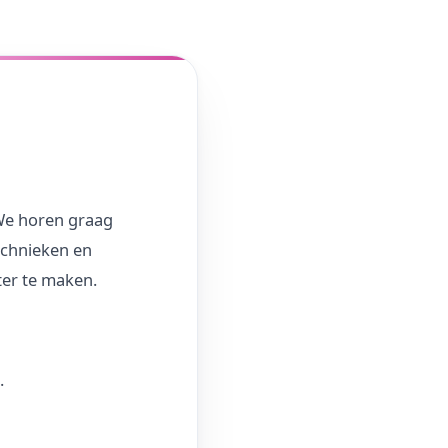
 We horen graag
technieken en
ter te maken.
.