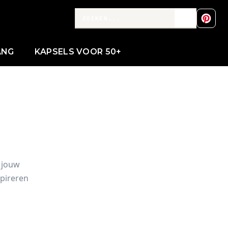
ANG
KAPSELS VOOR 50+
r jouw
spireren