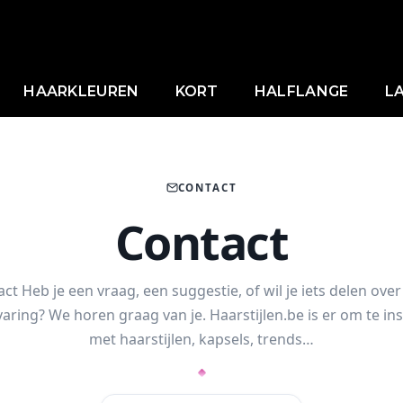
HAARKLEUREN
KORT
HALFLANGE
L
CONTACT
Contact
ct Heb je een vraag, een suggestie, of wil je iets delen ove
aring? We horen graag van je. Haarstijlen.be is er om te in
met haarstijlen, kapsels, trends…