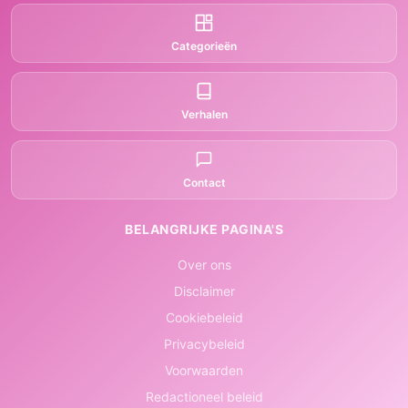
Categorieën
Verhalen
Contact
BELANGRIJKE PAGINA'S
Over ons
Disclaimer
Cookiebeleid
Privacybeleid
Voorwaarden
Redactioneel beleid