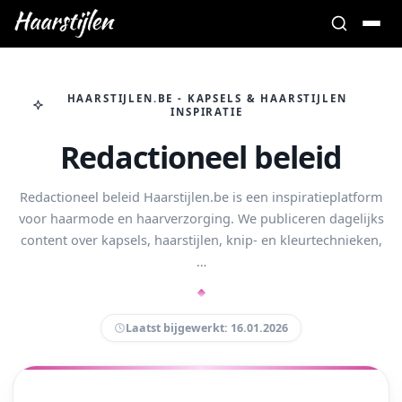
HAARSTIJLEN.BE - KAPSELS & HAARSTIJLEN
INSPIRATIE
Redactioneel beleid
Redactioneel beleid Haarstijlen.be is een inspiratieplatform
voor haarmode en haarverzorging. We publiceren dagelijks
content over kapsels, haarstijlen, knip- en kleurtechnieken,
…
Laatst bijgewerkt: 16.01.2026