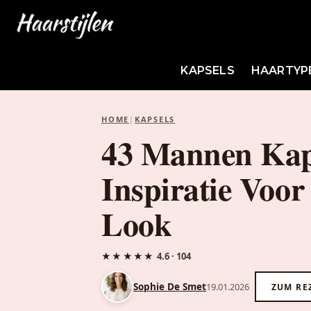
KAPSELS
HAARTYP
HOME
|
KAPSELS
43 Mannen Kap
Inspiratie Voor
Look
★★★★★
4.6 · 104
Sophie De Smet
19.01.2026
ZUM RE