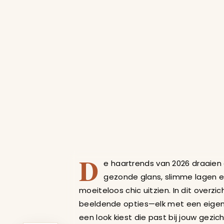
Trendy Haarsti
D
e haartrends van 2026 draaien
gezonde glans, slimme lagen en 
moeiteloos chic uitzien. In dit overzi
beeldende opties—elk met een eigen s
een look kiest die past bij jouw gezic