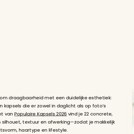
jlen Voor 2026 - 22 F
 om draagbaarheid met een duidelijke esthetiek:
kapsels die er zowel in daglicht als op foto’s
cht van
Populaire Kapsels 2026
vind je 22 concrete,
ilhouet, textuur en afwerking—zodat je makkelijk
htsvorm, haartype en lifestyle.