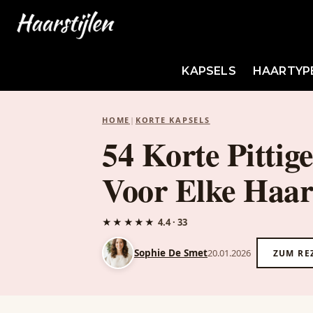
KAPSELS
HAARTYP
HOME
|
KORTE KAPSELS
54 Korte Pittig
Voor Elke Haar
★★★★★
4.4 · 33
Sophie De Smet
20.01.2026
ZUM RE