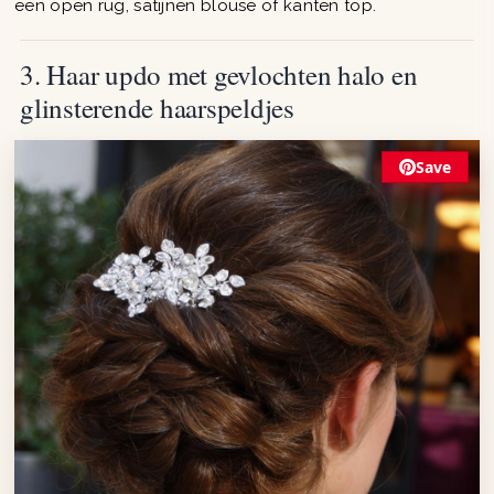
een open rug, satijnen blouse of kanten top.
3. Haar updo met gevlochten halo en
glinsterende haarspeldjes
Save